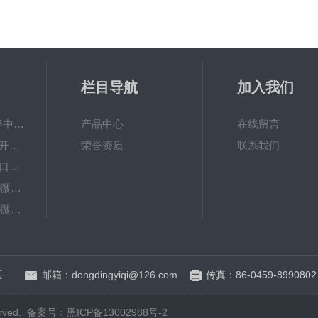
栏目导航
加入我们
DDWY-1000KJ烯烃中微量氧测定仪
产品中心
在线留言
DDPK-4100全自动开口闪点测定仪
荣誉资质
联系我们
DDPB-4200自动闭口闪点测定仪
DDWT-3200库仑法微量水测定仪
DDWJ-6000烯烃中微量水测定仪
DDWR-300固体样品含水测定仪（卡式炉）
地址：黑龙江省大庆高新区新风路8号服务外包产业园D区D-1厂房325室
邮箱：dongdingyiqi@126.com
传真：86-0459-8990802
rved.
备案号：黑ICP备13002988号-2