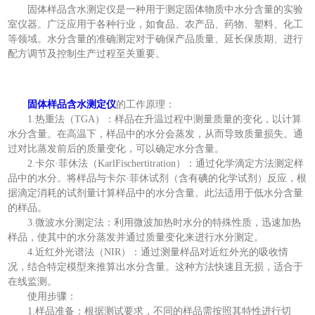
固体样品含水测定仪是一种用于测定固体物质中水分含量的实验
室仪器。广泛应用于各种行业，如食品、农产品、药物、塑料、化工
等领域。水分含量的准确测定对于确保产品质量、延长保质期、进行
配方调节及控制生产过程至关重要。
固体样品含水测定仪
的工作原理：
1.热重法（TGA）：样品在升温过程中测量质量的变化，以计算
水分含量。在高温下，样品中的水分会蒸发，从而导致质量损失。通
过对比蒸发前后的质量变化，可以确定水分含量。
2.卡尔·菲休法（KarlFischertitration）：通过化学滴定方法测定样
品中的水分。将样品与卡尔·菲休试剂（含有碘的化学试剂）反应，根
据滴定消耗的试剂量计算样品中的水分含量。此法适用于低水分含量
的样品。
3.微波水分测定法：利用微波加热时水分的特殊性质，迅速加热
样品，使其中的水分蒸发并通过质量变化来进行水分测定。
4.近红外光谱法（NIR）：通过测量样品对近红外光的吸收情
况，结合特定模型来推算出水分含量。这种方法快速且无损，适合于
在线监测。
使用步骤：
1.样品准备：根据测试要求，不同的样品需按照其特性进行切