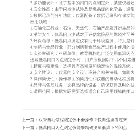
3.多功能设计：除了基本的闭口闪点测定外，某些仪器还
4.安全性高：由于闪点测试涉及易燃易爆的化学品，通常
5.数据记录与分析功能：仪器配备了数据记录和存储功能
应用领域：
1.石油化工行业：石油、天然气、石油产品及其衍生品的
2.消防安全：低温闪点测试对于评估危险品的燃烧性至关
3.环保领域：低温闪点测定仪有助于环境监测，特别是针
4.制药与食品行业：部分制药和食品生产过程中使用的溶
5.实验室研究：科研单位、教育机构也广泛使用低温闪点
选购低温闭口闪点测定仪时，用户应根据以下几个因素进
1.精度与稳定性：选择具有高精度和稳定性的温控系统，
2.安全性设计：仪器的安全设计应符合相关法规，如防火
3.操作简便性：操作界面的简洁性和仪器的自动化程度将
4.品牌与售后服务：选择品牌的设备，确保获得及时的技
5.适用范围：根据实际需要选择适合自己应用领域的闭口
上一篇：
双管自动馏程测定仪不会操作？快向这里看过来
下一篇：
低温闭口闪点测定仪能够精确测量低温下的闪点