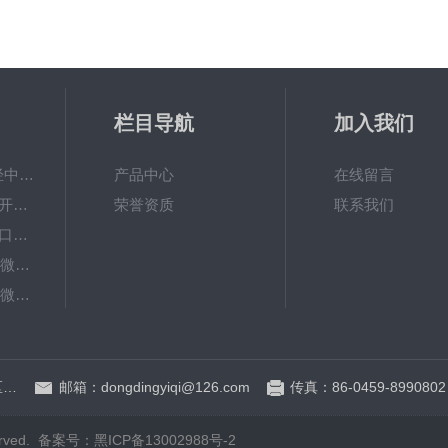
栏目导航
加入我们
DDWY-1000KJ烯烃中微量氧测定仪
产品中心
在线留言
DDPK-4100全自动开口闪点测定仪
荣誉资质
联系我们
DDPB-4200自动闭口闪点测定仪
DDWT-3200库仑法微量水测定仪
DDWJ-6000烯烃中微量水测定仪
DDWR-300固体样品含水测定仪（卡式炉）
地址：黑龙江省大庆高新区新风路8号服务外包产业园D区D-1厂房325室
邮箱：dongdingyiqi@126.com
传真：86-0459-8990802
rved.
备案号：黑ICP备13002988号-2