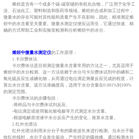
烯烃是含有一个或多个碳-碳双键的有机化合物，广泛用于化学工
业、石油化工、塑料制造和医药等领域。烯烃的合成和加工过程中，
微量水的存在可能对其性能和质量产生不良影响，因此，精准测定烯
烃中的水含量至关重要。微量水测定仪便应运而生，它通过快速、精
确的方式帮助工业和实验室检测和分析烯烃中的水分。
烯烃中微量水测定仪
的工作原理：
1.卡尔费休法
卡尔费休法是目前测定微量水含量常用的方法之一，尤其适用于
烯烃中的水分检测。这一方法依赖于水分与卡尔费休试剂中的碘和二
氧化硫反应生成碘化物，从而通过电位滴定测量反应完成的程度，计
算出水分含量。该方法准确度高，适用于水分含量在0.001%到100%
的测定范围。
卡尔费休法的步骤包括：
-将样品与卡尔费休试剂反应。
-电位滴定或使用氯化银电极等方式测定水分含量。
-根据电解质溶液中水分反应产生的变化，推算水含量。
2.红外光谱法
红外光谱法利用水分分子有的吸收波长来进行检测。当水分子吸
收红外线时，水分子会发生振动，产生特定的吸收峰。通过检测水分