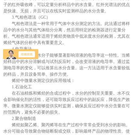
子的红外吸收峰，可以定量分析样品中的水含量。红外光谱法的优点
是快速、无损，并且可以在线实时监测样品的水分含量。
3.气相色谱法（GC）
气相色谱法是一种常用于气体中水分测定的方法。此法通过将样
品中的水分与其他气体组分分离，然后用特定的检测器进行定量分
析。气相色谱法通常适用于烯烃类物质中低浓度水分的检测，尤其在
烯烃气体的分析中具有重要意义。
4.电导率法
电导率法基于水分子能够显著影响溶液的电导率这一特性。当烯
烃样品中的水分溶解或与试剂反应时，会改变溶液的电导率。通过监
测电导率的变化，可以推算出水分含量。这一方法适用于水含量较低
的样品，并且设备简单、操作方便。
烯烃中微量水测定仪的应用领域：
1.石油化工
在石油精炼和烯烃的合成过程中，水分的控制至关重要。水不仅
会影响催化剂的活性，还可能导致反应过程中的副反应，降低生产效
率。微量水测定仪能够提供实时监测，确保反应过程中水分含量在可
控范围内，避免不必要的损失。
2.聚合物制造
烯烃如聚乙烯、聚丙烯等在生产过程中常常会受到水分的影响。
水分可能会导致聚合物链断裂或交联，影响最终产品的物理性质。使