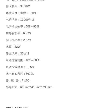
输入功率：
3500W
环境温度：室温～
+30
℃
电炉功率：
1300W * 2
电炉输出效率：
5%
～
95%
加热管功率：
600W
制冷机功率：
200W
水泵：
22W
降温风扇：
30W*2
水浴控温范围：
0
℃～
60
℃
水浴控温精度：±
0.5
℃
水浴有效容积：约
12L
传
感
器：
Pt100
外形尺寸：
680mm*410mm*730mm