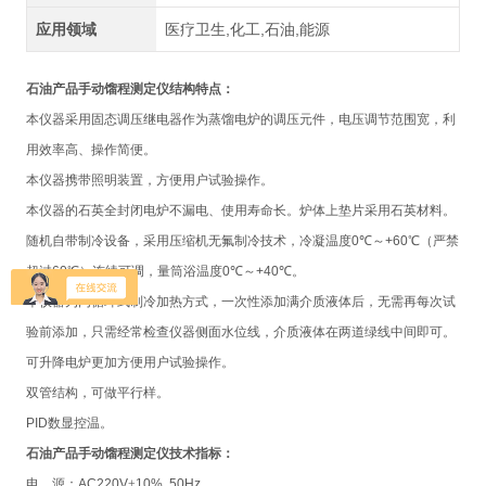
应用领域
医疗卫生,化工,石油,能源
石油产品手动馏程测定仪
结构特点：
本仪器采用固态调压继电器作为蒸馏电炉的调压元件，电压调节范围宽，利
用效率高、操作简便。
本仪器携带照明装置，方便用户试验操作。
本仪器的石英全封闭电炉不漏电、使用寿命长。炉体上垫片采用石英材料。
随机自带制冷设备，采用压缩机无氟制冷技术，冷凝温度
0
℃～
+60
℃（严禁
超过
60
℃）连续可调，量筒浴温度
0
℃～
+40
℃。
本仪器为内循环式制冷加热方式，一次性添加满介质液体后，无需再每次试
验前添加，只需经常检查仪器侧面水位线，介质液体在两道绿线中间即可。
可升降电炉更加方便用户试验操作。
双管结构，可做平行样。
PID
数显控温。
石油产品手动馏程测定仪
技术指标：
电
源：
AC220V
±
10% 50Hz