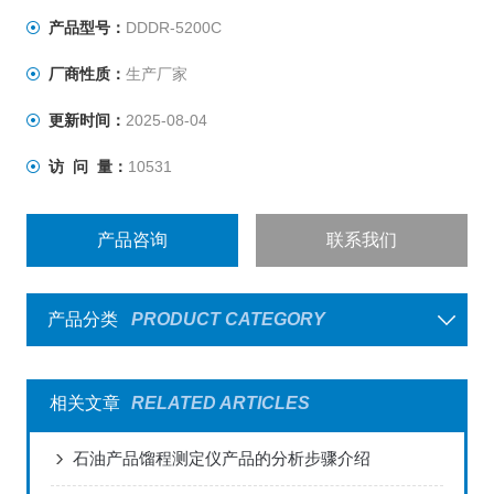
操作的全过程，消除了爆沸现象发生，使操作过程简单方
产品型号：
DDDR-5200C
便，安全可靠，是焦油洗油等样品做馏程测定Z理想的仪
厂商性质：
生产厂家
器。
更新时间：
2025-08-04
访 问 量：
10531
产品咨询
联系我们
产品分类
PRODUCT CATEGORY
相关文章
RELATED ARTICLES
石油产品馏程测定仪产品的分析步骤介绍