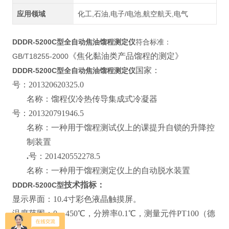
应用领域
化工,石油,电子/电池,航空航天,电气
DDDR-5200C型
全自动焦油馏程测定仪
符合标准：
《焦化黏油类产品馏程的测定》
GB/T18255-2000
国家：
DDDR-5200C型
全自动焦油馏程测定仪
号：201320620325.0
名称：馏程仪冷热传导集成式冷凝器
号：201320791946.5
名称：一种用于馏程测试仪上的课提升自锁的升降控
制装置
.
号：201420552278.5
名称：一种用于馏程测定仪上的自动脱水装置
技术指标：
DDDR-5200C型
显示界面：10.4寸彩色液晶触摸屏。
温度范围：0～450℃，分辨率0.1℃，测量元件PT100（德
国进口）。