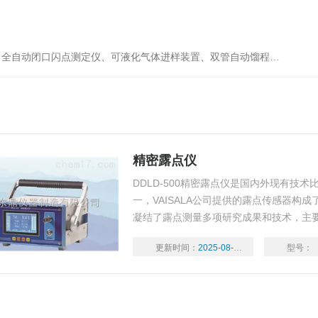
自动馏程测定仪、单管自动馏程测定仪、烯烃中微量水测定仪、烯烃中微量氧测定仪、卡尔费休库仑法电解液、微量含氧测定仪等产品
精密露点仪
DDLD-500精密露点仪是国内外现有技术
一，VAISALA公司提供的露点传感器构
凝结了露点测量多项研究成果和技术，主
等气体湿度的测量、冷镜去测量的是实际
更新时间：
2025-08-04
型号：
化、航空、电力、冶金、医药、食品等行