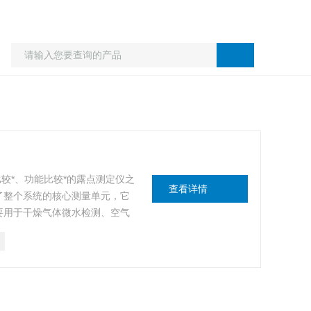
比较*、功能比较*的露点测定仪之
查看详情
成了整个系统的核心测量单元，它
要用于干燥气体微水检测、空气
露点测量。广泛用于电力、石
业。