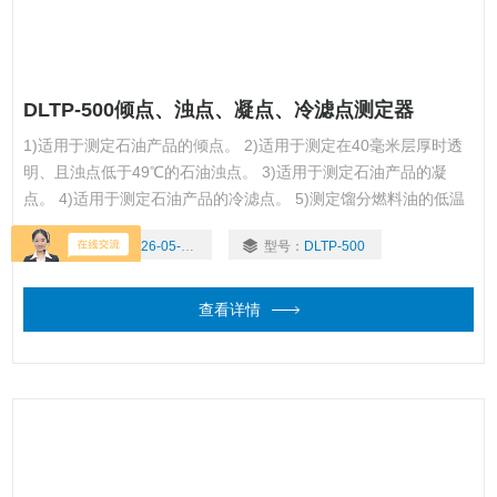
DLTP-500倾点、浊点、凝点、冷滤点测定器
1)适用于测定石油产品的倾点。 2)适用于测定在40毫米层厚时透
明、且浊点低于49℃的石油浊点。 3)适用于测定石油产品的凝
点。 4)适用于测定石油产品的冷滤点。 5)测定馏分燃料油的低温
操作性能。适用于测定柴油机燃料和粗柴油，包括含有流动性改进
更新时间：
2026-05-20
型号：
DLTP-500
剂的燃料。不适于装有滤纸过滤器的燃料供应系统内的馏分燃料。
查看详情