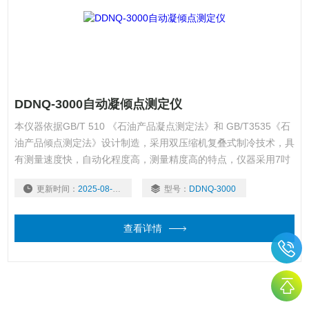
DDNQ-3000自动凝倾点测定仪
本仪器依据GB/T 510 《石油产品凝点测定法》和 GB/T3535《石
油产品倾点测定法》设计制造，采用双压缩机复叠式制冷技术，具
有测量速度快，自动化程度高，测量精度高的特点，仪器采用7吋
高清液晶触摸屏显示数据。适用于炼油厂、电力、铁路、航运、石
更新时间：
2025-08-04
型号：
DDNQ-3000
油公司及油料商业部门对石油产品凝点、倾点的测定。
查看详情